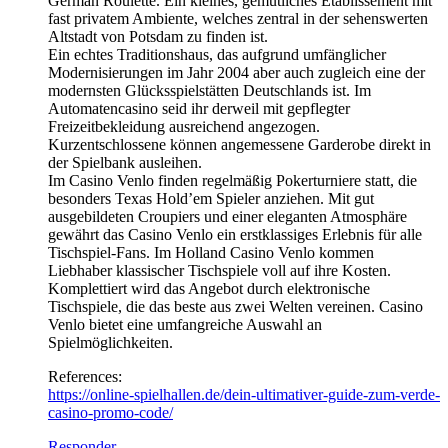
German Roulette. Ein kleines, gemütliches Etablissement mit
fast privatem Ambiente, welches zentral in der sehenswerten
Altstadt von Potsdam zu finden ist.
Ein echtes Traditionshaus, das aufgrund umfänglicher
Modernisierungen im Jahr 2004 aber auch zugleich eine der
modernsten Glücksspielstätten Deutschlands ist. Im
Automatencasino seid ihr derweil mit gepflegter
Freizeitbekleidung ausreichend angezogen.
Kurzentschlossene können angemessene Garderobe direkt in
der Spielbank ausleihen.
Im Casino Venlo finden regelmäßig Pokerturniere statt, die
besonders Texas Hold’em Spieler anziehen. Mit gut
ausgebildeten Croupiers und einer eleganten Atmosphäre
gewährt das Casino Venlo ein erstklassiges Erlebnis für alle
Tischspiel-Fans. Im Holland Casino Venlo kommen
Liebhaber klassischer Tischspiele voll auf ihre Kosten.
Komplettiert wird das Angebot durch elektronische
Tischspiele, die das beste aus zwei Welten vereinen. Casino
Venlo bietet eine umfangreiche Auswahl an
Spielmöglichkeiten.
References:
https://online-spielhallen.de/dein-ultimativer-guide-zum-verde-
casino-promo-code/
Responder