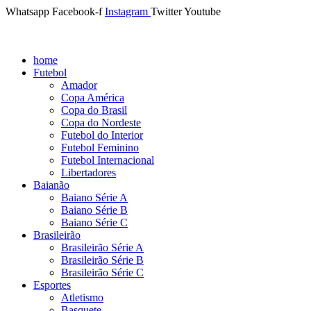
Whatsapp
Facebook-f
Instagram
Twitter
Youtube
home
Futebol
Amador
Copa América
Copa do Brasil
Copa do Nordeste
Futebol do Interior
Futebol Feminino
Futebol Internacional
Libertadores
Baianão
Baiano Série A
Baiano Série B
Baiano Série C
Brasileirão
Brasileirão Série A
Brasileirão Série B
Brasileirão Série C
Esportes
Atletismo
Basquete