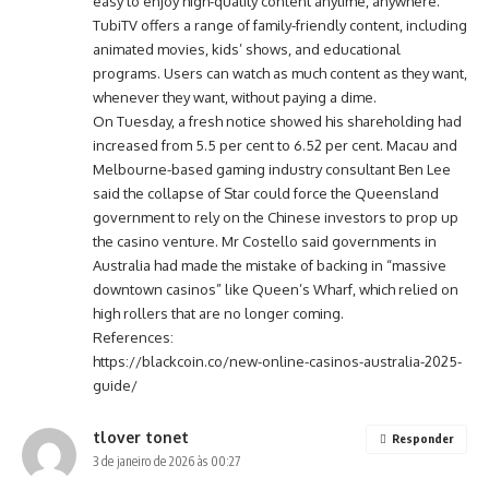
easy to enjoy high-quality content anytime, anywhere.
TubiTV offers a range of family-friendly content, including
animated movies, kids’ shows, and educational
programs. Users can watch as much content as they want,
whenever they want, without paying a dime.
On Tuesday, a fresh notice showed his shareholding had
increased from 5.5 per cent to 6.52 per cent. Macau and
Melbourne-based gaming industry consultant Ben Lee
said the collapse of Star could force the Queensland
government to rely on the Chinese investors to prop up
the casino venture. Mr Costello said governments in
Australia had made the mistake of backing in “massive
downtown casinos” like Queen’s Wharf, which relied on
high rollers that are no longer coming.
References:
https://blackcoin.co/new-online-casinos-australia-2025-
guide/
tlover tonet
Responder
3 de janeiro de 2026 às 00:27