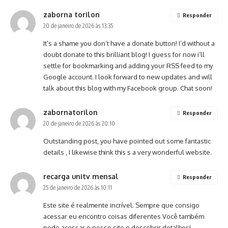
zaborna torilon
Responder
20 de janeiro de 2026 às 13:35
It’s a shame you don’t have a donate button! I’d without a
doubt donate to this brilliant blog! I guess for now i’ll
settle for bookmarking and adding your RSS feed to my
Google account. I look forward to new updates and will
talk about this blog with my Facebook group. Chat soon!
zabornatorilon
Responder
20 de janeiro de 2026 às 20:10
Outstanding post, you have pointed out some fantastic
details , I likewise think this s a very wonderful website.
recarga unitv mensal
Responder
25 de janeiro de 2026 às 10:11
Este site é realmente incrível. Sempre que consigo
acessar eu encontro coisas diferentes Você também
pode acessar o nosso site e descobrir detalhes!