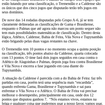
estão lutando por uma classificação, o Tremendão e a Caldense são
os únicos que dos cinco jogos que disputarão terão três jogos em
seus domínios.
De nove das 14 rodadas disputadas pelo Grupo A-6, já se tem
claramente delineadas as classificações de Gama e Brasiliense,
enquanto o Palmas que até agora não marcou um ponto sequer não
tem mais possibilidades matemáticas de classificação. Dentro desta
lógica, Atlético, Caldense, Bahia de Feira, Vila Nova e Tupynambás
estão brigando pelas duas vagas restantes na chave.
O Tremendão tem 10 pontos e no momento ocupa a quinta posição
na classificação, três pontos abaixo da Caldense, quarta colocada
com 13 pontos. O time fará dois jogos seguidos em casa contra o
Atlético de Alagoinhas e Palmas, depois joga fora contra Brasiliense
e Vila Nova e encerra a fase jogando em casa diante do
Tupynambás.
A situação da Caldense é parecida com a do Bahia de Feira: faz três
partidas em casa, porém terá uma sequência mais “encardida”,
quando enfrenta Gama, Brasiliense e Tupynambás e sai para
enfrentar o Vila Nova e o Atlético. O Bahia de Feira vai precisar
melhorar o desempenho, principalmente em casa, onde dos 12
pontos que disputou ganhou 7. “Nós estamos vivos, estamos na
briga e qualquer coisa que pudermos usar a nosso favor, vamos usar.