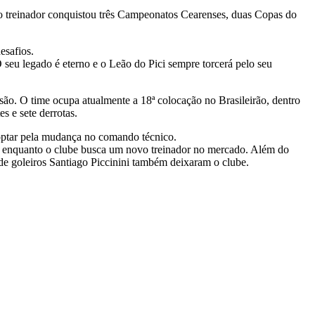
 o treinador conquistou três Campeonatos Cearenses, duas Copas do
esafios.
 seu legado é eterno e o Leão do Pici sempre torcerá pelo seu
isão. O time ocupa atualmente a 18ª colocação no Brasileirão, dentro
 e sete derrotas.
 optar pela mudança no comando técnico.
o enquanto o clube busca um novo treinador no mercado. Além do
 de goleiros Santiago Piccinini também deixaram o clube.