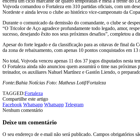
encerra um ciclo marcante de quatro temporadas e meia à frente do Le
Vojvoda comandou o Fortaleza em 310 partidas oficiais, com um dese
Nordeste e ainda levou o clube ao histórico vice-campeonato da Cop
Durante o comunicado da demissão do comandante, o clube se despedi
“O Tricolor de Aço agradece profundamente todo legado, amor, respeit
sucesso, desejando êxito nos seus próximos desafios”, completou a dir
Apesar do forte legado e da classificação para as oitavas de final da
da zona de rebaixamento, com apenas 10 pontos conquistados em 13 r
No total, Vojvoda venceu apenas 11 dos 37 jogos disputados nesta te
O Fortaleza ainda não anunciou quem assumirá o time nas próximas p
treinador, os auxiliares Nahuel Martínez e Gastón Liendo, o preparad
Fonte:Bahia Notícias Foto: Matheus Lotif/Fortaleza
TAGGED:
Fortaleza
Compartilhe este artigo
Facebook
Whatsapp
Whatsapp
Telegram
Nenhum comentário
Deixe um comentário
O seu endereço de e-mail não será publicado.
Campos obrigatórios s