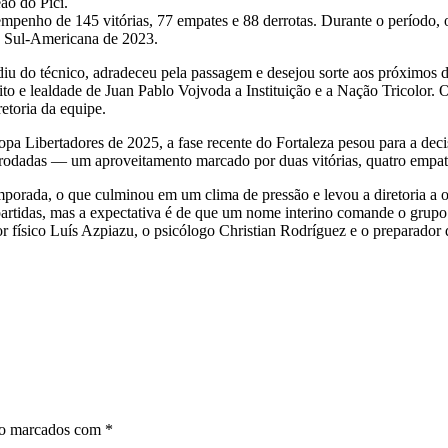
ão do Pici.
mpenho de 145 vitórias, 77 empates e 88 derrotas. Durante o período,
a Sul-Americana de 2023.
u do técnico, adradeceu pela passagem e desejou sorte aos próximos d
o e lealdade de Juan Pablo Vojvoda a Instituição e a Nação Tricolor. O
etoria da equipe.
 Copa Libertadores de 2025, a fase recente do Fortaleza pesou para a dec
odadas — um aproveitamento marcado por duas vitórias, quatro empates
mporada, o que culminou em um clima de pressão e levou a diretoria a
artidas, mas a expectativa é de que um nome interino comande o grup
or físico Luís Azpiazu, o psicólogo Christian Rodríguez e o preparador
ão marcados com
*