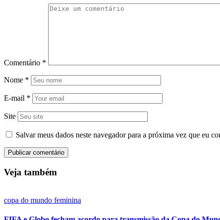
Comentário
*
Nome
*
E-mail
*
Site
Salvar meus dados neste navegador para a próxima vez que eu co
Veja também
copa do mundo feminina
FIFA e Globo fecham acordo para transmissão da Copa do Mund