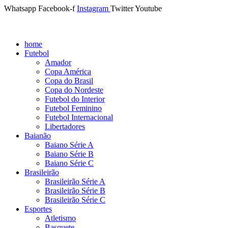
Whatsapp
Facebook-f
Instagram
Twitter
Youtube
home
Futebol
Amador
Copa América
Copa do Brasil
Copa do Nordeste
Futebol do Interior
Futebol Feminino
Futebol Internacional
Libertadores
Baianão
Baiano Série A
Baiano Série B
Baiano Série C
Brasileirão
Brasileirão Série A
Brasileirão Série B
Brasileirão Série C
Esportes
Atletismo
Basquete