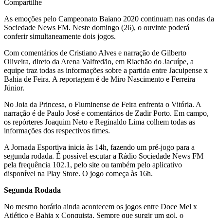
Compartilhe
As emoções pelo Campeonato Baiano 2020 continuam nas ondas da
Sociedade News FM. Neste domingo (26), o ouvinte poderá
conferir simultaneamente dois jogos.
Com comentários de Cristiano Alves e narração de Gilberto
Oliveira, direto da Arena Valfredão, em Riachão do Jacuípe, a
equipe traz todas as informações sobre a partida entre Jacuipense x
Bahia de Feira. A reportagem é de Miro Nascimento e Ferreira
Júnior.
No Joia da Princesa, o Fluminense de Feira enfrenta o Vitória. A
narração é de Paulo José e comentários de Zadir Porto. Em campo,
os repórteres Joaquim Neto e Reginaldo Lima colhem todas as
informações dos respectivos times.
A Jornada Esportiva inicia às 14h, fazendo um pré-jogo para a
segunda rodada. É possível escutar a Rádio Sociedade News FM
pela frequência 102.1, pelo site ou também pelo aplicativo
disponível na Play Store. O jogo começa às 16h.
Segunda Rodada
No mesmo horário ainda acontecem os jogos entre Doce Mel x
Atlético e Bahia x Conquista. Sempre que surgir um gol, o