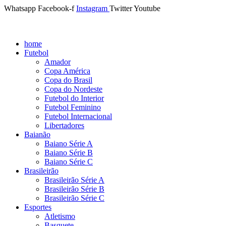
Whatsapp
Facebook-f
Instagram
Twitter
Youtube
home
Futebol
Amador
Copa América
Copa do Brasil
Copa do Nordeste
Futebol do Interior
Futebol Feminino
Futebol Internacional
Libertadores
Baianão
Baiano Série A
Baiano Série B
Baiano Série C
Brasileirão
Brasileirão Série A
Brasileirão Série B
Brasileirão Série C
Esportes
Atletismo
Basquete