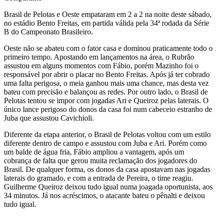
Brasil de Pelotas e Oeste empataram em 2 a 2 na noite deste sábado,
no estádio Bento Freitas, em partida válida pela 34ª rodada da Série
B do Campeonato Brasileiro.
Oeste não se abateu com o fator casa e dominou praticamente todo o
primeiro tempo. Apostando em lançamentos na área, o Rubrão
assustou em alguns momentos com Fábio, porém Mazinho foi o
responsável por abrir o placar no Bento Freitas. Após já ter cobrado
uma falta perigosa, o meia ganhou mais uma chance, mas desta vez
bateu com precisão e balançou as redes. Por outro lado, o Brasil de
Pelotas tentou se impor com jogadas Ari e Queiroz pelas laterais. O
único lance perigoso do donos da casa foi num cabeceio estranho de
Juba que assustou Cavichioli.
Diferente da etapa anterior, o Brasil de Pelotas voltou com um estilo
diferente dentro de campo e assustou com Juba e Ari. Porém como
um balde de água fria, Fábio ampliou a vantagem, após um
cobrança de falta que gerou muita reclamação dos jogadores do
Brasil. De qualquer forma, os donos da casa apostavam nas jogadas
laterais do gramado, e com a entrada de Pereira, o time reagiu.
Guilherme Queiroz deixou tudo igual numa joagada oportunista, aos
34 minutos. Já nos acréscimos, o atacante bateu o pênalti e deixou
tudo igual.