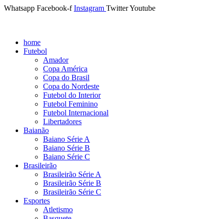
Whatsapp
Facebook-f
Instagram
Twitter
Youtube
home
Futebol
Amador
Copa América
Copa do Brasil
Copa do Nordeste
Futebol do Interior
Futebol Feminino
Futebol Internacional
Libertadores
Baianão
Baiano Série A
Baiano Série B
Baiano Série C
Brasileirão
Brasileirão Série A
Brasileirão Série B
Brasileirão Série C
Esportes
Atletismo
Basquete