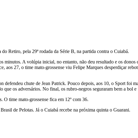
a do Retiro, pela 29ª rodada da Série B, na partida contra o Cuiabá.
os minutos. A volúpia inicial, no entanto, não deu resultado e os don
e, aos 27, o time mato-grossense viu Felipe Marques desperdiçar rebo
n defendeu chute de Jean Patrick. Pouco depois, aos 10, o Sport foi 
 que os adversários. No final, os rubro-negros seguraram bem a bol e 
s. O time mato-grossense fica em 12º com 36.
Brasil de Pelotas. Já o Cuiabá recebe na próxima quinta o Guarani.