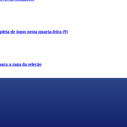
eta de jogos nesta quarta-feira (9)
ara a zaga da seleção