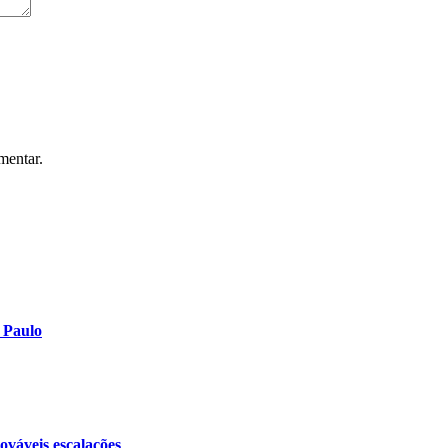
mentar.
 Paulo
váveis escalações