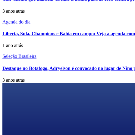
3 anos atrás
Agenda do dia
Liberta, Sula, Champions e Bahia em campo: Veja a agenda compl
1 ano atrás
Seleção Brasileira
Destaque no Botafogo, Adryelson é convocado no lugar de Nino p
3 anos atrás