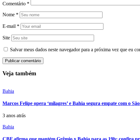
Comentário
*
Nome
*
E-mail
*
Site
Salvar meus dados neste navegador para a próxima vez que eu co
Veja também
Bahia
Marcos Felipe opera ‘milagres’ e Bahia segura empate com o São
3 anos atrás
Bahia
CBF afirma que mantém Grêmio x Bahia para as 19h; confira pro