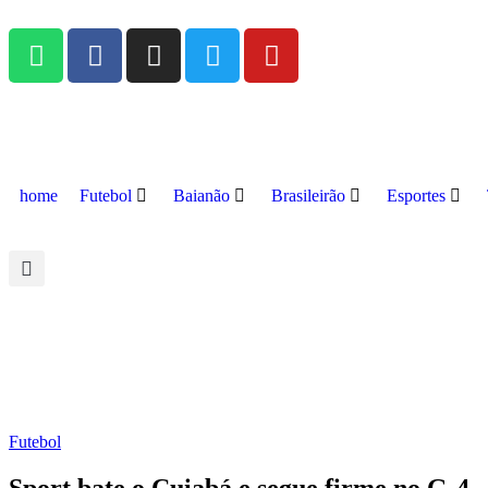
home
Futebol
Baianão
Brasileirão
Esportes
Futebol
Sport bate o Cuiabá e segue firme no G-4