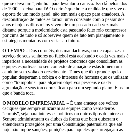
que se dava um “jeitinho” para levantar o caneco. Isso lá pelos idos
de 1900… deixa para lá! O certo é que hoje a realidade que vive o
esporte de um modo geral, não tem mais espaço para amadores. A
desconstrução de mitos se tornou uma constante com o passar dos
anos e hoje os ditos mitos vivem de um passado cada vez mais
distante porque a modernidade esta passando feito rolo compressor
por cima de tudo e só sobrevive quem de fato tem planejamento e
estratégias montados com vistas ao futuro.
O TEMPO –
Dos coronéis, dos mandachuvas, ou de capatazes a
serviço de seus senhores no futebol está acabando e cada vez mais é
imperiosa a necessidade de projetos concretos que consolidem as
equipes esportivas no seu contexto de atuação e estas tomem um
caminho sem volta do crescimento. Times que têm grande apelo
popular, despertam a cobiça e o interesse de homens que os utilizam
como “trampolins” para alçarem objetivos pessoais e os da
agremiação e seus torcedores ficam para um segundo plano. É assim
que a banda toca.
O MODELO EMPRESARIAL
– É uma ameaça aos velhos
caciques que sempre utilizaram as equipes como verdadeiros
“currais”, seja para interesses políticos ou outros tipos de interesse.
Sempre administraram os clubes da forma que bem quiseram e
entenderam protegidos por uma Constituição paternalista que até
hoje não impõe sanções, punições para aqueles que arregaçam as