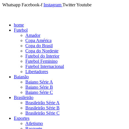
Whatsapp
Facebook-f
Instagram
Twitter
Youtube
home
Futebol
Amador
Copa América
Copa do Brasil
Copa do Nordeste
Futebol do Interior
Futebol Feminino
Futebol Internacional
Libertadores
Baianão
Baiano Série A
Baiano Série B
Baiano Série C
Brasileirão
Brasileirão Série A
Brasileirão Série B
Brasileirão Série C
Esportes
Atletismo
Basquete