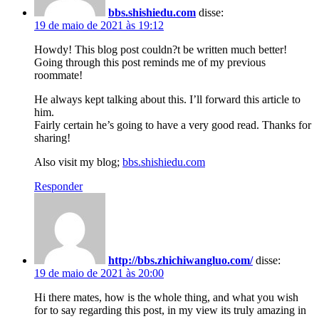
bbs.shishiedu.com
disse:
19 de maio de 2021 às 19:12
Howdy! This blog post couldn?t be written much better!
Going through this post reminds me of my previous
roommate!
He always kept talking about this. I’ll forward this article to
him.
Fairly certain he’s going to have a very good read. Thanks for
sharing!
Also visit my blog;
bbs.shishiedu.com
Responder
http://bbs.zhichiwangluo.com/
disse:
19 de maio de 2021 às 20:00
Hi there mates, how is the whole thing, and what you wish
for to say regarding this post, in my view its truly amazing in