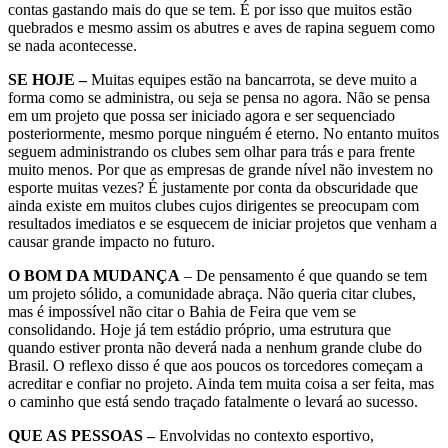
contas gastando mais do que se tem. É por isso que muitos estão
quebrados e mesmo assim os abutres e aves de rapina seguem como
se nada acontecesse.
SE HOJE –
Muitas equipes estão na bancarrota, se deve muito a
forma como se administra, ou seja se pensa no agora. Não se pensa
em um projeto que possa ser iniciado agora e ser sequenciado
posteriormente, mesmo porque ninguém é eterno. No entanto muitos
seguem administrando os clubes sem olhar para trás e para frente
muito menos. Por que as empresas de grande nível não investem no
esporte muitas vezes? É justamente por conta da obscuridade que
ainda existe em muitos clubes cujos dirigentes se preocupam com
resultados imediatos e se esquecem de iniciar projetos que venham a
causar grande impacto no futuro.
O BOM DA MUDANÇA
– De pensamento é que quando se tem
um projeto sólido, a comunidade abraça. Não queria citar clubes,
mas é impossível não citar o Bahia de Feira que vem se
consolidando. Hoje já tem estádio próprio, uma estrutura que
quando estiver pronta não deverá nada a nenhum grande clube do
Brasil. O reflexo disso é que aos poucos os torcedores começam a
acreditar e confiar no projeto. Ainda tem muita coisa a ser feita, mas
o caminho que está sendo traçado fatalmente o levará ao sucesso.
QUE AS PESSOAS –
Envolvidas no contexto esportivo,