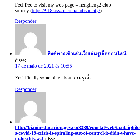
Feel free to visit my web page – hengheng2 club
suncity (
https://918kiss-m.com/clubsuncity/
)
Responder
ลิงค์ทางเข้าเล่นเว็บเล่นรูเล็ตออนไลน์
disse:
17 de maio de 2021 às 10:55
Yes! Finally something about เกมรูเล็ต.
Responder
http://bi.mineducacion.gov.co:8380/eportal/web/taxitaiphilo
s-covid-19-crisis-is-spiraling-out-of-control-it-didn-t-have-
to-be-this-w-1
disse: