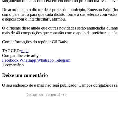
lançamento oficial acontecerá em encontro no próximo dia 18 de fever
De acordo com o diretor de esportes do município, Emerson Brito (foto)
como parâmetro para que cada distrito forme a sua seleção com vistas 
e depois com o Interdistrital”, afirmou.
O dirigente disse ainda que outras novidades serão anunciadas dura
mais de 40 competições que contarão com o apoio da prefeitura e nós 
Com informações do repórter Gil Batista
TAGGED:
capa
Compartilhe este artigo
Facebook
Whatsapp
Whatsapp
Telegram
1 comentário
Deixe um comentário
O seu endereço de e-mail não será publicado.
Campos obrigatórios s