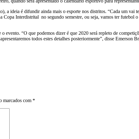
eiro, quando será apresentado o calendário esportivo para representant
, a ideia é difundir ainda mais o esporte nos distritos. “Cada um vai t
a Copa Interdistrital no segundo semestre, ou seja, vamos ter futebol 
nte o evento. “O que podemos dizer é que 2020 será repleto de compet
apresentaremos todos estes detalhes posteriormente”, disse Emerson Br
ão marcados com
*