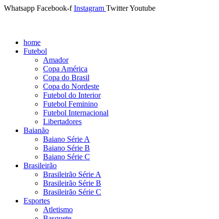
Whatsapp
Facebook-f
Instagram
Twitter
Youtube
home
Futebol
Amador
Copa América
Copa do Brasil
Copa do Nordeste
Futebol do Interior
Futebol Feminino
Futebol Internacional
Libertadores
Baianão
Baiano Série A
Baiano Série B
Baiano Série C
Brasileirão
Brasileirão Série A
Brasileirão Série B
Brasileirão Série C
Esportes
Atletismo
Basquete