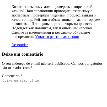
Хотите знать, кому можно доверять в мире онлайн-
казино? Наш справочник проводит независимую
экспертизу: проверяем лицензии, процесс выплат и
качество игр. Рейтинги объективны — мы не торгуем
позициями. Принципы оценки открыты для всех.
Подойдёт как новичкам, так и опытным игрокам.
Следим за изменениями и регулярно обновляем
информацию.
Узнать о рейтингах казино
Responder
Deixe um comentário
O seu endereço de e-mail não será publicado.
Campos obrigatórios
são marcados com
*
Comentário
*