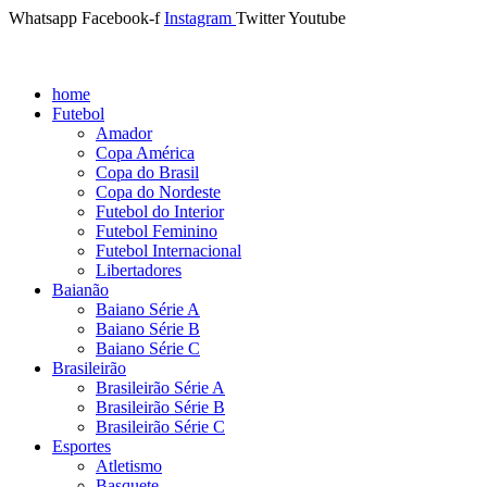
Whatsapp
Facebook-f
Instagram
Twitter
Youtube
home
Futebol
Amador
Copa América
Copa do Brasil
Copa do Nordeste
Futebol do Interior
Futebol Feminino
Futebol Internacional
Libertadores
Baianão
Baiano Série A
Baiano Série B
Baiano Série C
Brasileirão
Brasileirão Série A
Brasileirão Série B
Brasileirão Série C
Esportes
Atletismo
Basquete